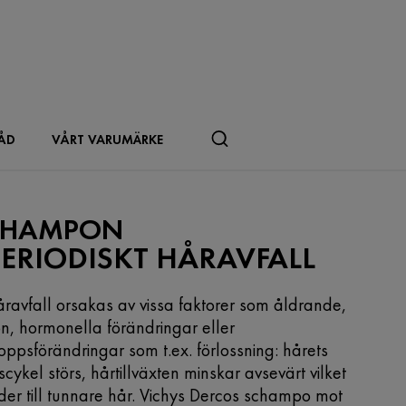
ÅD
VÅRT VARUMÄRKE
SHAMPON
PERIODISKT HÅRAVFALL
ravfall orsakas av vissa faktorer som åldrande,
n, hormonella förändringar eller
oppsförändringar som t.ex. förlossning: hårets
vscykel störs, hårtillväxten minskar avsevärt vilket
der till tunnare hår. Vichys Dercos schampo mot