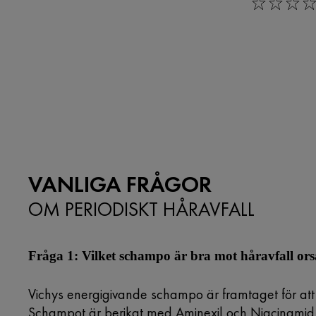
0/5
VANLIGA FRÅGOR
OM PERIODISKT HÅRAVFALL
Fråga 1: Vilket schampo är bra mot håravfall ors
Vichys energigivande schampo är framtaget för att
Schampot är berikat med Aminexil och Niacinamid (