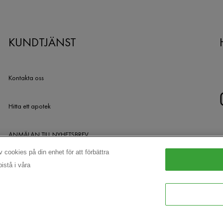
KUNDTJÄNST
Kontakta oss
Hitta ett apotek
ANMÄLAN TILL NYHETSBREV
 cookies på din enhet för att förbättra
UTGÅNGNA PRODUKTER
istå i våra
[email protected]
© VICHY INC. 2023 MED ENSAMRÄTT.