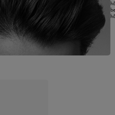
hå
be
hå