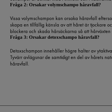
Fråga 2: Orsakar volymschampo håravfall?
Vissa volymschampon kan orsaka håravfall eftersom 
skapa en tillfällig känsla av att håret är tjockare oc
blockera och skada hårsäckarna så att hårväxten a
Fråga 3: Orsakar detoxschampo håravfall?
Detoxschampon innehåller högre halter av ytakti
Tyvärr avlägsnar de samtidigt en del av hårets natur
håravfall.