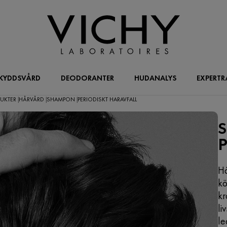
KYDDSVÅRD
DEODORANTER
HUDANALYS
EXPERTR
DUKTER
HÅRVÅRD
SHAMPON
PERIODISKT HARAVFALL
|
|
|
Hå
kö
kr
li
le