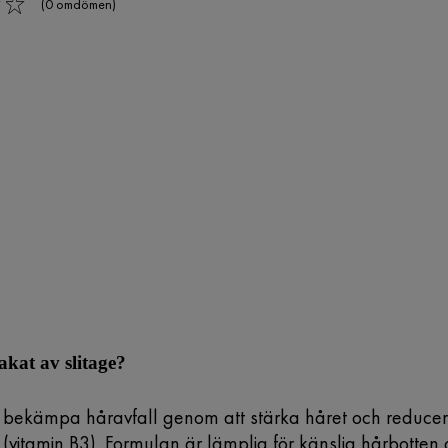
(0 omdömen)
akat av slitage?
 bekämpa håravfall genom att stärka håret och reducera
vitamin B3). Formulan är lämplig för känslig hårbotte