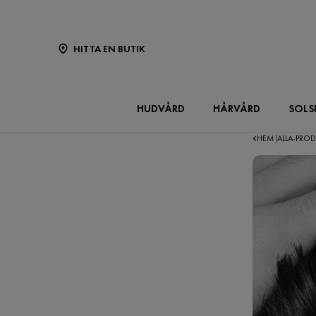
HITTA EN BUTIK
HUDVÅRD
HÅRVÅRD
SOLS
HEM
ALLA-PRO
|