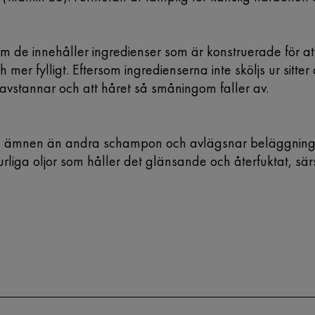
de innehåller ingredienser som är konstruerade för att f
h mer fylligt. Eftersom ingredienserna inte sköljs ur sitter
vstannar och att håret så småningom faller av.
va ämnen än andra schampon och avlägsnar beläggningar
liga oljor som håller det glänsande och återfuktat, särsk