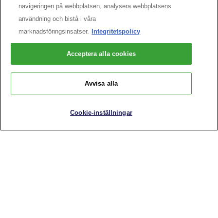
navigeringen på webbplatsen, analysera webbplatsens
användning och bistå i våra
KONTAKTA VÅRT DATASKYDDSOMBUD
marknadsföringsinsatser.
Integritetspolicy
Acceptera alla cookies
KUNDTJÄNST
Avvisa alla
Kontakta oss
Cookie-inställningar
Hitta ett apotek
ANMÄLAN TILL NYHETSBREV
UTGÅNGNA PRODUKTER
HÅLL KONTAKTEN