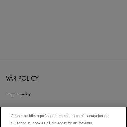
VÅR POLICY
Integritetspolicy
Juridisk information
Genom att klicka på "acceptera alla cookies" samtycker du
till lagring av cookies på din enhet för att förbättra
COOKIE-INSTÄLLNINGAR