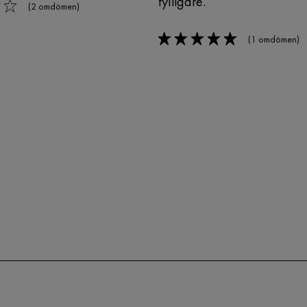
fylligare.
(2 omdömen)
(1 omdömen)
5/5