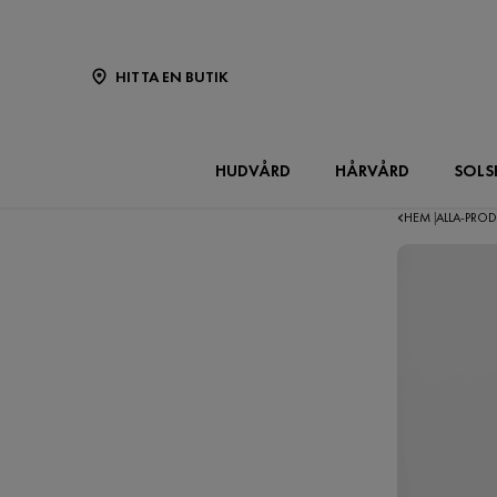
HITTA EN BUTIK
HUDVÅRD
HÅRVÅRD
SOLS
HEM
ALLA-PRO
|