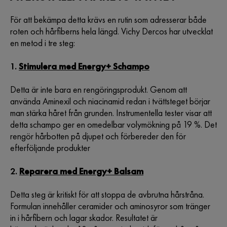
För att bekämpa detta krävs en rutin som adresserar både
roten och hårfiberns hela längd. Vichy Dercos har utvecklat
en metod i tre steg:
1.
Stimulera med Energy+ Schampo
Detta är inte bara en rengöringsprodukt. Genom att
använda Aminexil och niacinamid redan i tvättsteget börjar
man stärka håret från grunden. Instrumentella tester visar att
detta schampo ger en omedelbar volymökning på 19 %. Det
rengör hårbotten på djupet och förbereder den för
efterföljande produkter
2.
Reparera med Energy+ Balsam
Detta steg är kritiskt för att stoppa de avbrutna hårstråna.
Formulan innehåller ceramider och aminosyror som tränger
in i hårfibern och lagar skador. Resultatet är