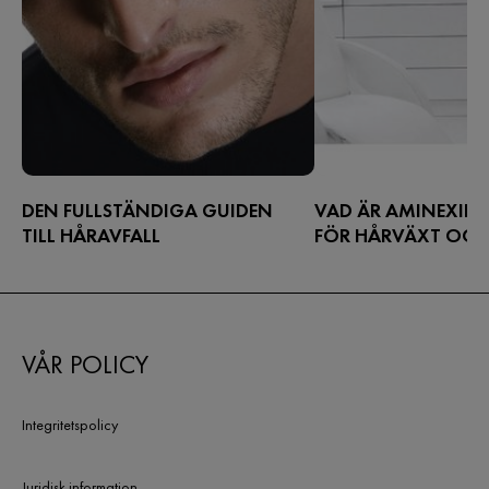
DEN FULLSTÄNDIGA GUIDEN
VAD ÄR AMINEXIL?
TILL HÅRAVFALL
FÖR HÅRVÄXT OCH
TUNNHÅRIGHET
Lär dig mer om hur biologi och livsstil
påverkar periodiskt håravfall samt
Upptäck Aminexil, den
vetenskapliga genombrott för
ingrediensen som reduce
periodiskt håravfall.
främjar hårväxt och sk
VÅR POLICY
hälsosammare hårbotten
fylligare och tjockare hå
Integritetspolicy
Juridisk information