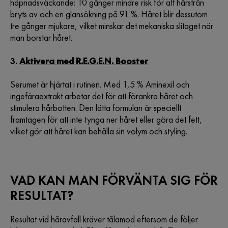
häpnadsväckande: 10 gånger mindre risk för att hårstrån
bryts av och en glansökning på 91 %. Håret blir dessutom
tre gånger mjukare, vilket minskar det mekaniska slitaget när
man borstar håret.
3.
Aktivera med R.E.G.E.N. Booster
Serumet är hjärtat i rutinen. Med 1,5 % Aminexil och
ingefäraextrakt arbetar det för att förankra håret och
stimulera hårbotten. Den lätta formulan är speciellt
framtagen för att inte tynga ner håret eller göra det fett,
vilket gör att håret kan behålla sin volym och styling.
VAD KAN MAN FÖRVÄNTA SIG FÖR
RESULTAT?
Resultat vid håravfall kräver tålamod eftersom de följer