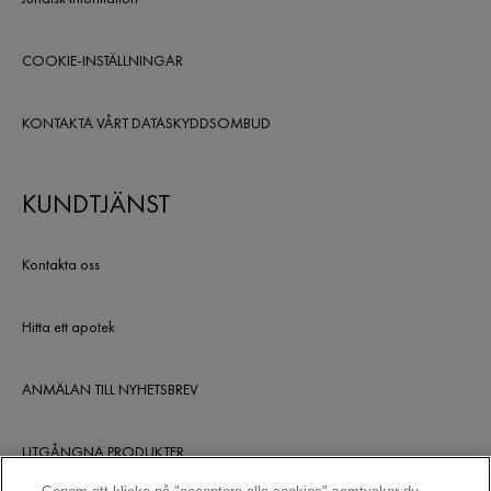
COOKIE-INSTÄLLNINGAR
KONTAKTA VÅRT DATASKYDDSOMBUD
KUNDTJÄNST
Kontakta oss
Hitta ett apotek
ANMÄLAN TILL NYHETSBREV
UTGÅNGNA PRODUKTER