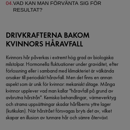
VAD KAN MAN FÖRVÄNTA SIG FÖR
RESULTAT?
DRIVKRAFTERNA BAKOM
KVINNORS HÅRAVFALL
Kvinnors hår påverkas i extremt hög grad av biologiska
milstolpar. Hormonella fluktuationer under graviditet, efter
förlossning eller i samband med klimakteriet är välkända
orsaker till periodiskt håravfall. Men det finns en annan
aspekt som är unik för kvinnor: mekaniskt slitage. Många
kvinnor upplever vad man kallar "håravfall på grund av
avbrutna hårstrån". Kemiska behandlingar, värmeverktyg
och strama uppsättningar skadar hårfiberns yttre lager
(kutikulan). När hårstrået försvagas bryts det av, vilket
skapar en illusion av tunnare hår och sämre återväxt.