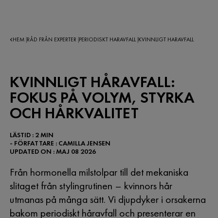
HEM
RÅD FRÅN EXPERTER
PERIODISKT HARAVFALL
KVINNLIGT HARAVFALL
|
|
|
KVINNLIGT HÅRAVFALL:
FOKUS PÅ VOLYM, STYRKA
OCH HÅRKVALITET
LÄSTID : 2 MIN
- FÖRFATTARE : CAMILLA JENSEN
UPDATED ON : MAJ 08 2026
Från hormonella milstolpar till det mekaniska
slitaget från stylingrutinen – kvinnors hår
utmanas på många sätt. Vi djupdyker i orsakerna
bakom periodiskt håravfall och presenterar en