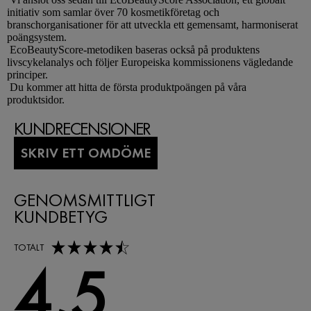
initiativ som samlar över 70 kosmetikföretag och
branschorganisationer för att utveckla ett gemensamt, harmoniserat
poängsystem.
EcoBeautyScore-metodiken baseras också på produktens
livscykelanalys och följer Europeiska kommissionens vägledande
principer.
Du kommer att hitta de första produktpoängen på våra
produktsidor.
KUNDRECENSIONER
SKRIV ETT OMDÖME
GENOMSMITTLIGT
KUNDBETYG
4,5 out of 5 stars
TOTALT
4,5