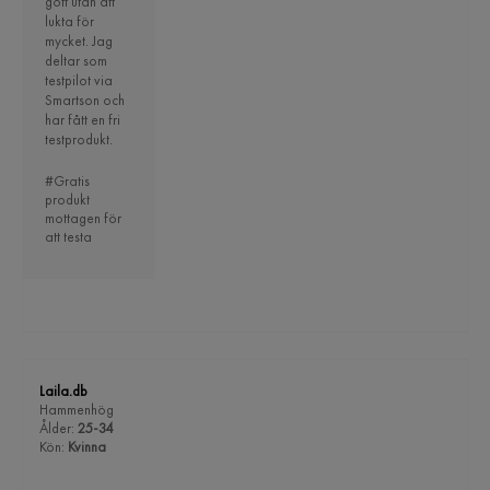
gott utan att
lukta för
mycket. Jag
deltar som
testpilot via
Smartson och
har fått en fri
testprodukt.
#Gratis
produkt
mottagen för
att testa
Laila.db
Hammenhög
Ålder:
25-34
Kön:
Kvinna