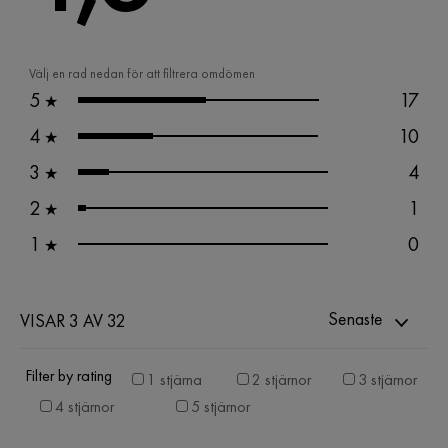
Välj en rad nedan för att filtrera omdömen
5
17
★
4
10
★
3
4
★
2
1
★
1
0
★
Senaste
VISAR 3 AV 32
Filter by rating
1 stjärna
2 stjärnor
3 stjärnor
4 stjärnor
5 stjärnor