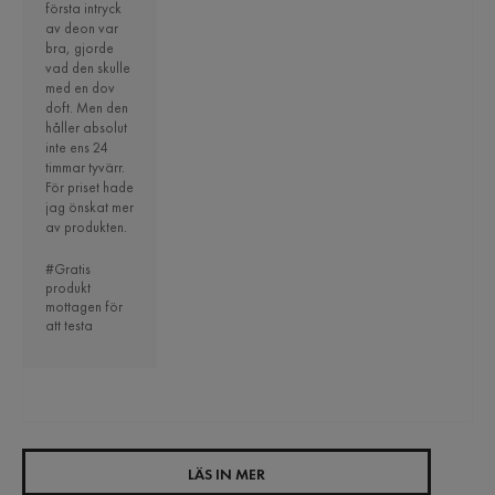
första intryck
av deon var
bra, gjorde
vad den skulle
med en dov
doft. Men den
håller absolut
inte ens 24
timmar tyvärr.
För priset hade
jag önskat mer
av produkten.
#Gratis
produkt
mottagen för
att testa
LÄS IN MER