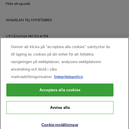
Hitta ett apotek
ANMÄLAN TILL NYHETSBREV
UTGÅNGNA PRODUKTER
Genom att klicka på "acceptera alla cookies" samtycker du
till lagring av cookies på din enhet för att förbättra
HÅLL KONTAKTEN
navigeringen på webbplatsen, analysera webbplatsens
användning och bistå i våra
marknadsföringsinsatser.
Integritetspolicy
Acceptera alla cookies
Avvisa alla
KÖP ONLINE
Vichy CAI/CAF 03 Vichy France TSA 75000 93584 ST OUEN CEDEX FR.
Cookie-inställningar
[email protected]
© VICHY INC. 2023 MED ENSAMRÄTT.