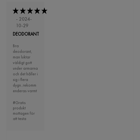
- 2024-
10-29
DEODORANT
Bra
deodorant,
man luktar
väldigt gott
under armarna
och det håller i
sig i flera
dygn..rekomm
enderas varmt
#Gratis
produkt
mottagen för
att testa