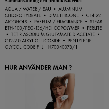
Sammansättning och produktsäkerhet
AQUA / WATER / EAU • ALUMINUM
CHLOROHYDRATE • DIMETHICONE • C14-22
ALCOHOLS • PARFUM / FRAGRANCE • STEAR
ETH-100/PEG-136/HDI COPOLYMER • PERLITE
• TET R ASODIU M GLUTAMATE DIACETATE •
C12-2 0 ALKYL GL UCOSIDE • PENTYLENE
GLYCOL. CODE F.I.L. : N70040078/1
HUR ANVÄNDER MAN ?