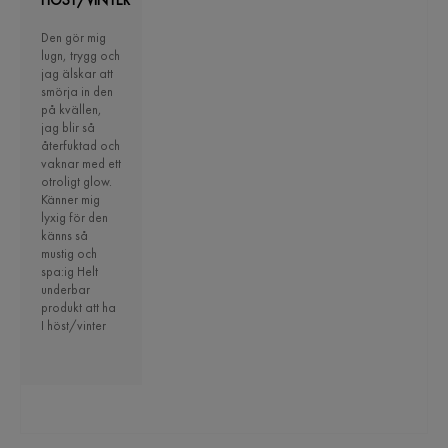
Den gör mig
lugn, trygg och
jag älskar att
smörja in den
på kvällen,
jag blir så
återfuktad och
vaknar med ett
otroligt glow.
Känner mig
lyxig för den
känns så
mustig och
spa:ig Helt
underbar
produkt att ha
I höst/vinter