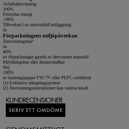
Avfallsåtervinning
100%
Förnybar energi
>99%
Tillverkad i en ansvarsfull anläggning
Ja
Förpackningens miljöpåverkan
Återvinningsbar¹
Ja
40%
av förpackningar gjorda av återvunnet material²
Påfyllningsbar eller återanvändbar
Nej
100%
av kartong/papper FSC™- eller PEFC-certifierat
Footnotes
(1) Exklusive stängningssystem
(2) Återvinningsinstruktioner kan variera lokalt
KUNDRECENSIONER
SKRIV ETT OMDÖME