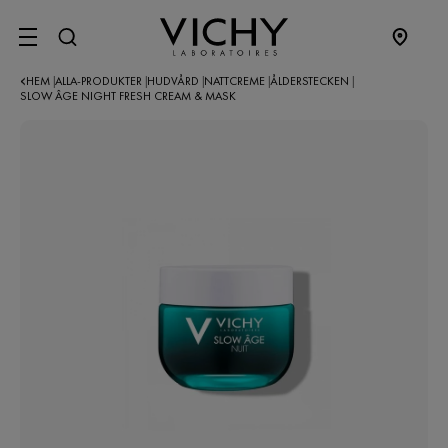
SITE MENU
HEM
ALLA-PRODUKTER
HUDVÅRD
NATTCREME
ÅLDERSTECKEN
|
|
|
|
|
SLOW ÂGE NIGHT FRESH CREAM & MASK