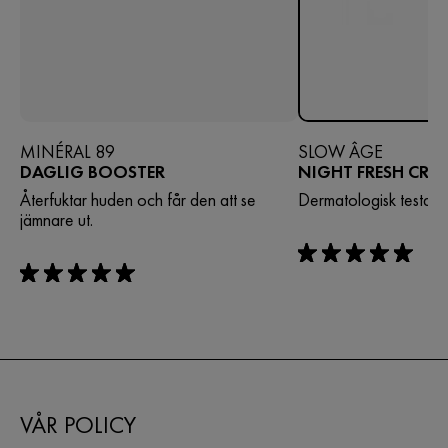
MINÉRAL 89
SLOW ÂGE
DAGLIG BOOSTER
NIGHT FRESH CRE
Återfuktar huden och får den att se
Dermatologisk testad
jämnare ut.
rating: 5 out of 5
rating: 5 out of 5
VÅR POLICY