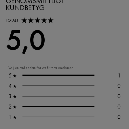
GENOMSMITTLIGT
KUNDBETYG
5,0 out of 5 stars
TOTALT
5,0
Välj en rad nedan för att filtrera omdömen
5
1
★
4
0
★
3
0
★
2
0
★
1
0
★