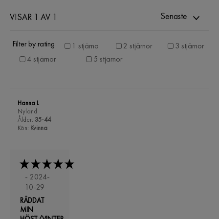
Senaste
VISAR 1 AV 1
Filter by rating
1 stjärna
2 stjärnor
3 stjärnor
4 stjärnor
5 stjärnor
Hanna L
Nyland
Ålder:
35-44
Kön:
Kvinna
- 2024-
10-29
RÄDDAT
MIN
HÖST/VINTER