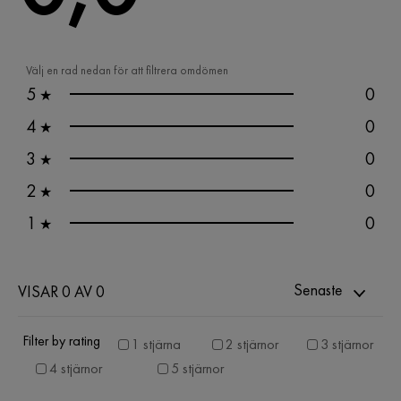
Välj en rad nedan för att filtrera omdömen
5
0
★
4
0
★
3
0
★
2
0
★
1
0
★
Senaste
VISAR 0 AV 0
Filter by rating
1 stjärna
2 stjärnor
3 stjärnor
4 stjärnor
5 stjärnor