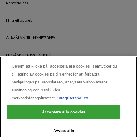
Kontakta oss
Hitta ett apotek
ANMÄLAN TILL NYHETSBREV
UTGÅNGNA PRODUKTER
Genom att klicka på "acceptera alla cookies" samtycker du
till lagring av cookies på din enhet för att förbättra
HÅLL KONTAKTEN
navigeringen på webbplatsen, analysera webbplatsens
användning och bistå i våra
marknadsföringsinsatser.
Integritetspolicy
Acceptera alla cookies
Avvisa alla