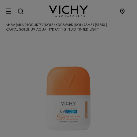
SITE MENU
HEM
ALLA-PRODUKTER
SOLSKYDDSVÅRD
SOLKRÄMER
SPF50
|
|
|
|
|
CAPITAL-SOLEIL-UV-AQUA-HYDRATING-FLUID-TINTED-LIGHT