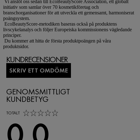
Vi anslöt oss sedan till EcoBeautyScore Association, ett globalt
initiativ som samlar över 70 kosmetikföretag och
branschorganisationer för att utveckla ett gemensamt, harmoniserat
poängsystem.
EcoBeautyScore-metodiken baseras också på produktens
livscykelanalys och följer Europeiska kommissionens vägledande
principer.
Du kommer att hitta de första produktpoängen på våra
produktsidor.
KUNDRECENSIONER
SKRIV ETT OMDÖME
GENOMSMITTLIGT
KUNDBETYG
0,0 out of 5 stars
TOTALT
0,0