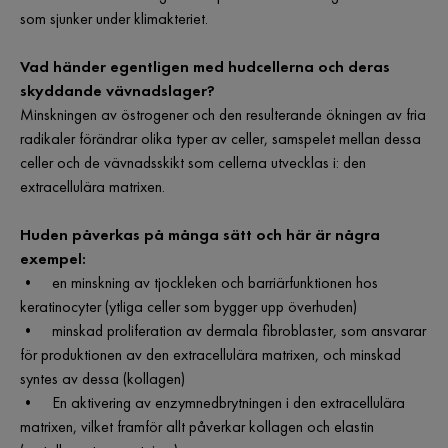
som sjunker under klimakteriet.
Vad händer egentligen med hudcellerna och deras
skyddande vävnadslager?
Minskningen av östrogener och den resulterande ökningen av fria
radikaler förändrar olika typer av celler, samspelet mellan dessa
celler och de vävnadsskikt som cellerna utvecklas i: den
extracellulära matrixen.
Huden påverkas på många sätt och här är några
exempel:
• en minskning av tjockleken och barriärfunktionen hos
keratinocyter (ytliga celler som bygger upp överhuden)
• minskad proliferation av dermala fibroblaster, som ansvarar
för produktionen av den extracellulära matrixen, och minskad
syntes av dessa (kollagen)
• En aktivering av enzymnedbrytningen i den extracellulära
matrixen, vilket framför allt påverkar kollagen och elastin