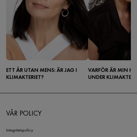
ETT ÅR UTAN MENS: ÄR JAG I
VARFÖR ÄR MIN HU
KLIMAKTERIET?
UNDER KLIMAKTERI
Ingen mens längre lika med
Kliande, slapp och torr 
klimakteriet? Det beror på, det är en
vanligaste hudproblemen
fråga om månader innan det
över förändringar i klim
bekräftas så låt oss räkna först.
torrhet är också det m
VÅR POLICY
så bra fråga. Hudens o
hålla kvar vattnet verka
bidragande orsak till allt
Integritetspolicy