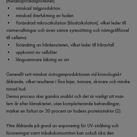
(metalloproteasproteiner).
• minskad talgproduktion
• minskad återfuktning av huden
• Förändrad mikrocirkulation (blodcirkulation), vilket leder till
värmevallningar och även sämre syresättning och näringstillförsel
till cellerna.
• förändring av hårdensiteten, vilket leder till håravfall
• uppkomst av celluliter
• långsammare läkning av ärr
Generellt sett minskar östrogenproduktionen vid kronologiskt
åldrande, vilket resulterar i fina linjer, tunnare, skörare och mindre
tonad hud.
Denna process sker ganska snabbt och det är vanligt att man
fem år efter klimakteriet, utan kompletterande behandlingar,
märker en förlust av 30 procent av hudens proteinstruktur (2).
Yttre åldrande på grund av exponering för UV-strålning och
föroreningar samt tobakskonsumtion kan också öka den