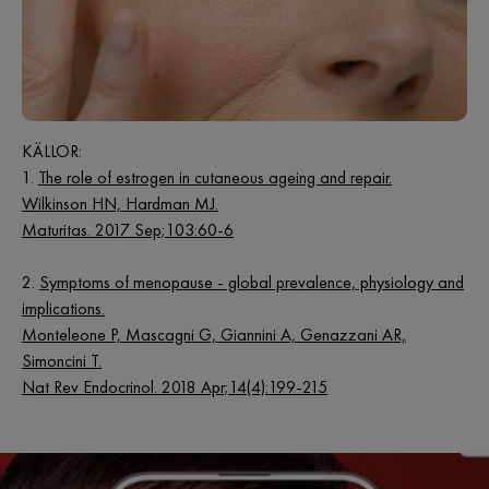
KÄLLOR:
1.
The role of estrogen in cutaneous ageing and repair.
Wilkinson HN, Hardman MJ.
Maturitas. 2017 Sep;103:60-6
2.
Symptoms of menopause - global prevalence, physiology and
implications.
Monteleone P, Mascagni G, Giannini A, Genazzani AR,
Simoncini T.
Nat Rev Endocrinol. 2018 Apr;14(4):199-215