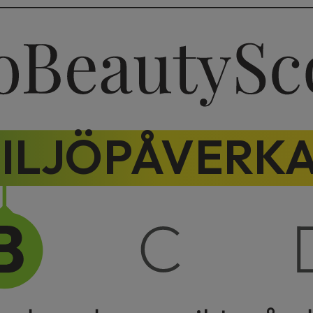
ILJÖPÅVERK