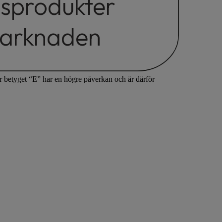
sprodukter
marknaden
år betyget “E” har en högre påverkan och är därför