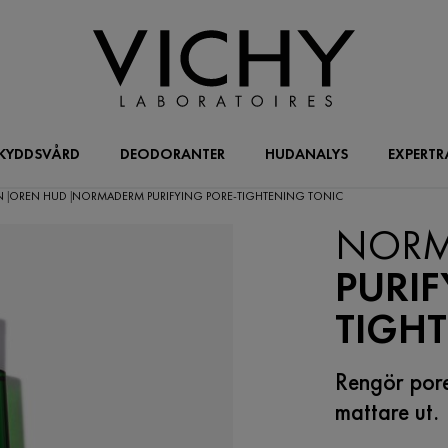
KYDDSVÅRD
DEODORANTER
HUDANALYS
EXPERTR
EN
OREN HUD
NORMADERM PURIFYING PORE-TIGHTENING TONIC
|
|
NORM
PURIF
TIGH
Rengör pore
mattare ut.