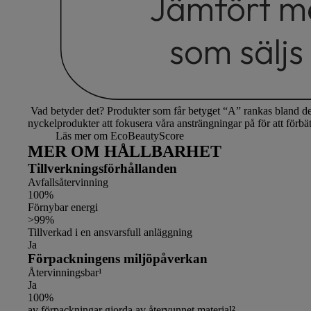
Jämfört m
som sälj
Vad betyder det?
Produkter som får betyget “A” rankas bland de 
nyckelprodukter att fokusera våra ansträngningar på för att förbät
Läs mer om EcoBeautyScore
MER OM HÅLLBARHET
Tillverkningsförhållanden
Avfallsåtervinning
100%
Förnybar energi
>99%
Tillverkad i en ansvarsfull anläggning
Ja
Förpackningens miljöpåverkan
Återvinningsbar¹
Ja
100%
av förpackningar gjorda av återvunnet material²