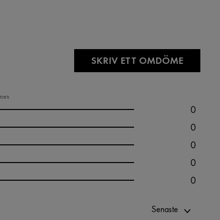
SKRIV ETT OMDÖME
ömen
0
0
0
0
0
Senaste