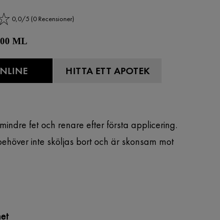
0,0/5 (0 Recensioner)
 200 ML
NLINE
HITTA ETT APOTEK
ndre fet och renare efter första applicering.
behöver inte sköljas bort och är skonsam mot
et