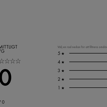
ITTLIGT
Välj en rad nedan för att filtrera omd
YG
5
★
tars
4
★
,0
3
★
2
★
1
★
V 0