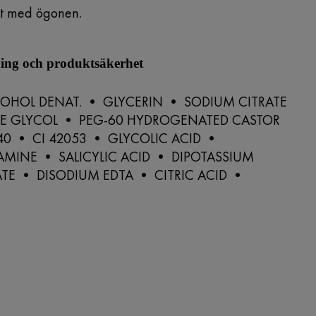
kt med ögonen.
ng och produktsäkerhet
OHOL DENAT. • GLYCERIN • SODIUM CITRATE
E GLYCOL • PEG-60 HYDROGENATED CASTOR
140 • CI 42053 • GLYCOLIC ACID •
AMINE • SALICYLIC ACID • DIPOTASSIUM
TE • DISODIUM EDTA • CITRIC ACID •