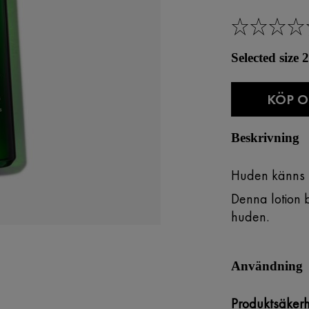
Selected size
KÖP O
Beskrivning
Huden känns mi
Denna lotion 
huden.
Användning
Produktsäkerh