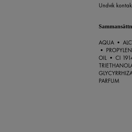
Undvik konta
Sammansättni
AQUA • ALC
• PROPYLEN
OIL • CI 19
TRIETHANOL
GLYCYRRHIZA
PARFUM