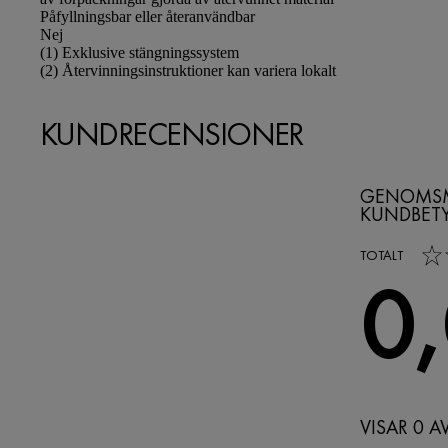
Påfyllningsbar eller återanvändbar
Nej
Footnotes
(1) Exklusive stängningssystem
(2) Återvinningsinstruktioner kan variera lokalt
KUNDRECENSIONER
GENOMSM
KUNDBET
0,0 out of 5 s
TOTALT
0
VISAR 0 A