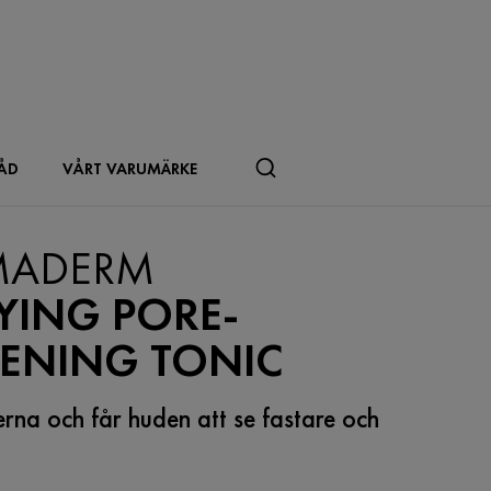
ÅD
VÅRT VARUMÄRKE
ADERM
YING PORE-
TENING TONIC
rna och får huden att se fastare och