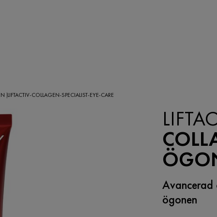
EN
LIFTACTIV-COLLAGEN-SPECIALIST-EYE-CARE
|
LIFTAC
COLLA
ÖGO
Avancerad ö
ögonen