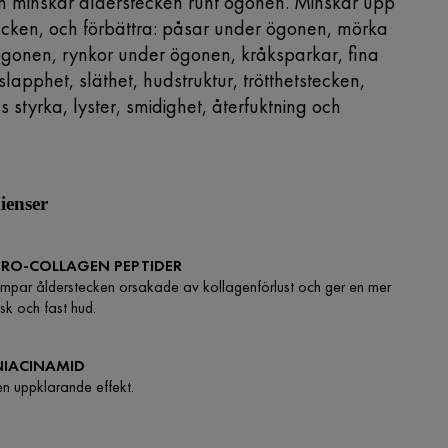
 minskar ålderstecken runt ögonen.
Minskar
upp
stecken, och förbättra: påsar under ögonen, mörka
ögonen, rynkor under ögonen, kråksparkar, fina
slapphet, släthet, hudstruktur, trötthetstecken,
 styrka, lyster, smidighet, återfuktning och
ienser
PRO-COLLAGEN PEPTIDER
mpar ålderstecken orsakade av kollagenförlust och ger en mer
isk och fast hud.
NIACINAMID
n uppklarande effekt.