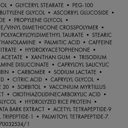
OL • GLYCERYL STEARATE • PEG-100
 BUTYLENE GLYCOL • ASCORBYL GLUCOSIDE •
DE • PROPYLENE GLYCOL •
E/VINYL DIMETHICONE CROSSPOLYMER •
OLYACRYLOYLDIMETHYL TAURATE • STEARIC
ETHANOLAMINE • PALMITIC ACID • CAFFEINE
CITRATE • HYDROXYACETOPHENONE •
 ACETATE • XANTHAN GUM • TRISODIUM
MINE DISUCCINATE • CAPRYLOYL SALICYLIC
TRIN • CARBOMER • SODIUM LACTATE •
ID • CITRIC ACID • CAPRYLYL GLYCOL •
E 20 • SORBITOL • VACCINIUM MYRTILLUS
CT • OXOTHIAZOLIDINECARBOXYLIC ACID •
GLYCOL • HYDROLYZED RICE PROTEIN •
ATA BARK EXTRACT • ACETYL TETRAPEPTIDE-9
 TRIPEPTIDE-1 • PALMITOYL TETRAPEPTIDE-7.
 N70032534/1