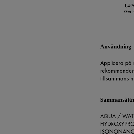
1,5
Ger h
Användning
Applicera på 
rekommenderas
tillsammans
Sammansättni
AQUA / WAT
HYDROXYPRO
ISONONANOA