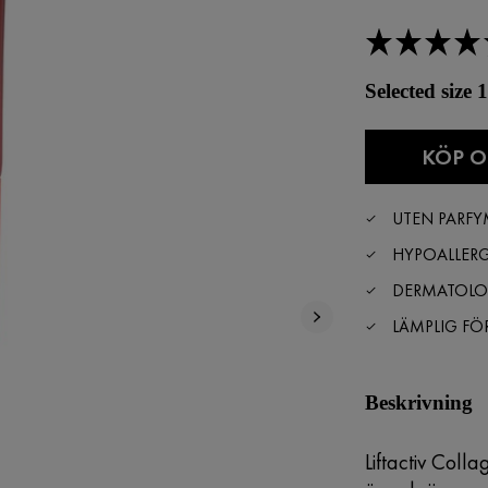
Selected size 
KÖP O
UTEN PARFY
HYPOALLER
DERMATOLOG
LÄMPLIG FÖ
Beskrivning
Liftactiv Col