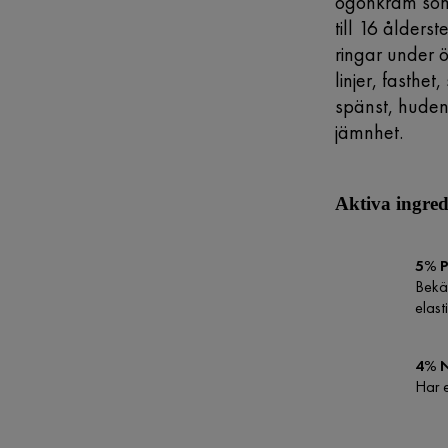
ögonkräm som
till 16 ålder
ringar under 
linjer, fasthet,
spänst, hudens
jämnhet.
Aktiva ingred
5% 
Bekä
elast
4% 
Har e