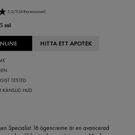
5,0/5 (4 Recensioner)
15 ml
NLINE
HITTA ETT APOTEK
ME
GEN
IST TESTED
R KÄNSLIG HUD
lagen Specialist 16 ögencreme är en avancerad