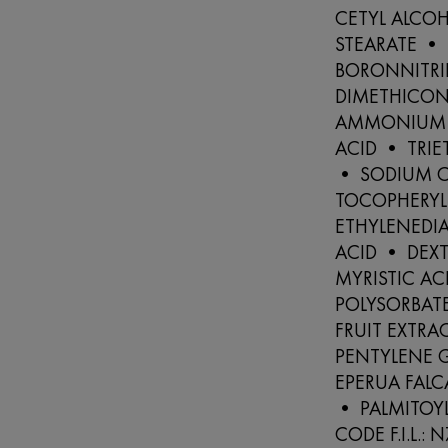
CETYL ALCOH
STEARATE •
BORONNITRI
DIMETHICON
AMMONIUM P
ACID • TRI
• SODIUM 
TOCOPHERYL
ETHYLENEDIA
ACID • DEX
MYRISTIC AC
POLYSORBAT
FRUIT EXTRA
PENTYLENE 
EPERUA FALC
• PALMITOYL
CODE F.I.L.: